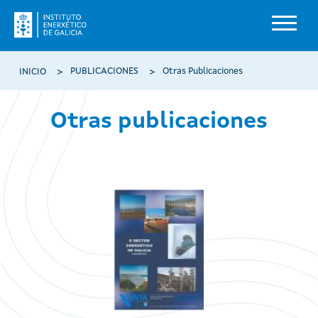
Pasar al contenido principal
Ruta de navegación
PUBLICACIONES
Otras Publicaciones
INICIO
Otras publicaciones