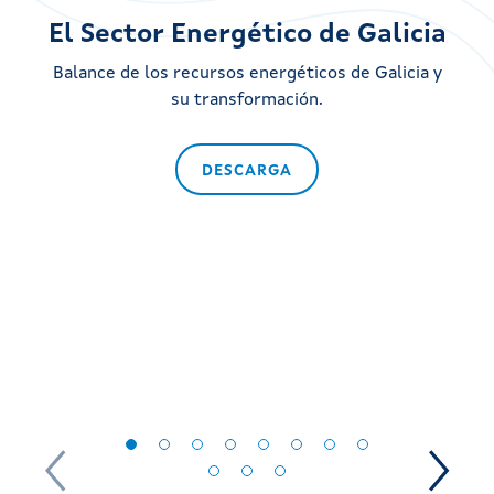
El Sector Energético de Galicia
L
Balance de los recursos energéticos de Galicia y
su transformación.
T
q
DESCARGA
l