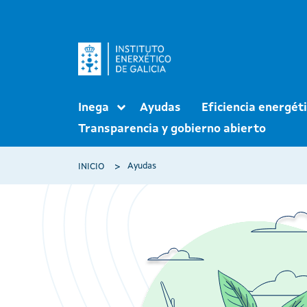
Pasar al contenido principal
Navegación principal
Inega
Ayudas
Eficiencia energét
Transparencia y gobierno abierto
Ruta de navegación
Ayudas
INICIO