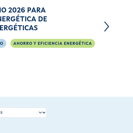
O 2026 PARA
SUBVENCI
NERGÉTICA DE
PROYECTO
ERGÉTICAS
EMPRESA
CO
AHORRO Y EFICIENCIA ENERGÉTICA
AUTÓNOMOS