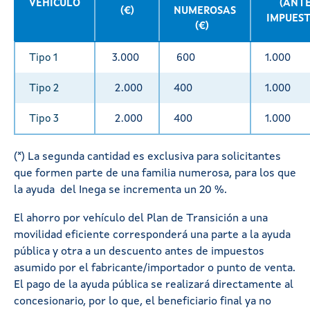
VEHÍCULO
(ANTE
(€)
NUMEROSAS
IMPUEST
(€)
Tipo 1
3.000
600
1.000
Tipo 2
2.000
400
1.000
Tipo 3
2.000
400
1.000
(*) La segunda cantidad es exclusiva para solicitantes
que formen parte de una familia numerosa, para los que
la ayuda del Inega se incrementa un 20 %.
El ahorro por vehículo del Plan de Transición a una
movilidad eficiente corresponderá una parte a la ayuda
pública y otra a un descuento antes de impuestos
asumido por el fabricante/importador o punto de venta.
El pago de la ayuda pública se realizará directamente al
concesionario, por lo que, el beneficiario final ya no