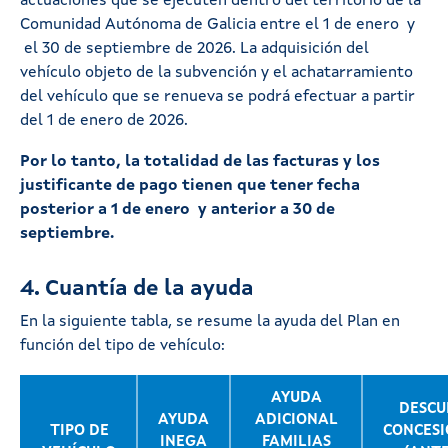
actuaciones que se ejecuten dentro del territorio de la
Comunidad Autónoma de Galicia entre el 1 de enero y
el 30 de septiembre de 2026. La adquisición del
vehículo objeto de la subvención y el achatarramiento
del vehículo que se renueva se podrá efectuar a partir
del 1 de enero de 2026.
Por lo tanto, la totalidad de las facturas y los
justificante de pago tienen que tener fecha
posterior a 1 de enero y anterior a 30 de
septiembre.
4. Cuantía de la ayuda
En la siguiente tabla, se resume la ayuda del Plan en
función del tipo de vehículo:
AYUDA
DESCU
AYUDA
ADICIONAL
TIPO DE
CONCESI
INEGA
FAMILIAS