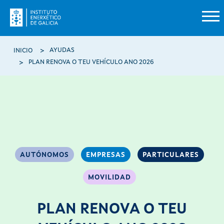
Pasar al contenido principal
Ruta de navegación
AYUDAS
INICIO
PLAN RENOVA O TEU VEHÍCULO ANO 2026
AUTÓNOMOS
EMPRESAS
PARTICULARES
MOVILIDAD
PLAN RENOVA O TEU