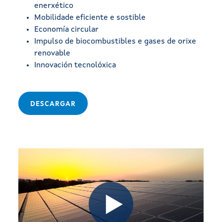
enerxético
trial
Mobilidade eficiente e sostible
Economía circular
des
Impulso de biocombustibles e gases de orixe
renovable
Innovación tecnolóxica
or
DESCARGAR
M