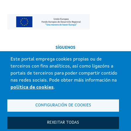
SÍGUENOS
Este portal emprega cookies propias ou de
terceiros con fins analíticos, así como ligazóns a
portais de terceiros para poder compartir contido
nas redes sociais. Pode obter máis información na
política de cookies
.
Información mantida e publicada na internet pola Xunta de Galicia.
CONFIGURACIÓN DE COOKIES
Atención á cidadanía
Accesibilidade
REXEITAR TODAS
Aviso Legal