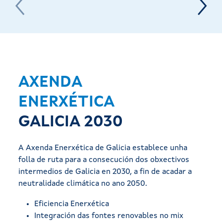
A 
AXENDA
AL
ENERXÉTICA
E
G
GALICIA 2030
e
A Al
A Axenda Enerxética de Galicia establece unha
encia
procu
folla de ruta para a consecución dos obxectivos
inte
intermedios de Galicia en 2030, a fin de acadar a
neutralidade climática no ano 2050.
s de
Esta
coñe
Eficiencia Enerxética
autor
Integración das fontes renovables no mix