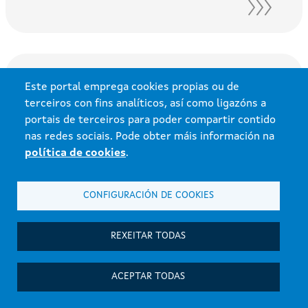
Este portal emprega cookies propias ou de
PARTICULARES
ENERXÍAS RENOVABLES
terceiros con fins analíticos, así como ligazóns a
portais de terceiros para poder compartir contido
nas redes sociais. Pode obter máis información na
PROXECTOS DE ENERXÍA SOLAR
política de cookies
.
FOTOVOLTAICA A PARTICULARES
CONFIGURACIÓN DE COOKIES
INICIO:
16-02-2024
FIN:
21-03-2024
REXEITAR TODAS
IN421N, IN421O
ACEPTAR TODAS