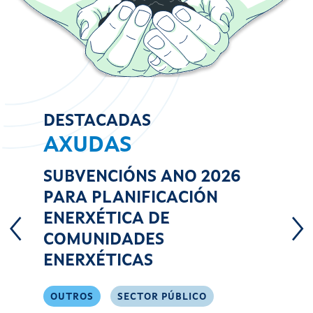
DESTACADAS
DEST
AXUDAS
AX
SUBVENCIÓNS ANO 2026
SUBV
PARA PLANIFICACIÓN
2027
ENERXÉTICA DE
AFOR
COMUNIDADES
EMPR
ENERXÉTICAS
AUTÓ
OUTROS
SECTOR PÚBLICO
AFORR