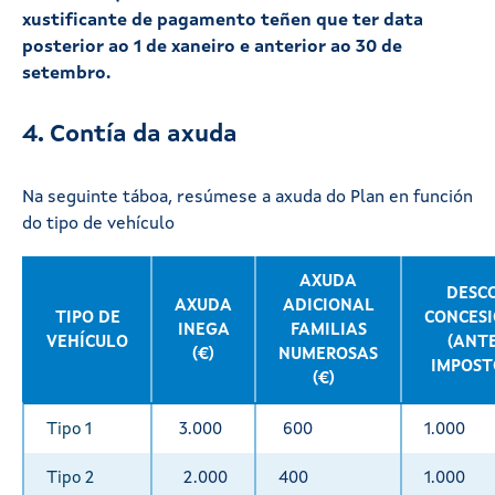
xustificante de pagamento teñen que ter data
posterior ao 1 de xaneiro e anterior ao 30 de
setembro.
4. Contía da axuda
Na seguinte táboa, resúmese a axuda do Plan en función
do tipo de vehículo
AXUDA
DESC
AXUDA
ADICIONAL
TIPO DE
CONCES
INEGA
FAMILIAS
VEHÍCULO
(ANT
(€)
NUMEROSAS
IMPOST
(€)
Tipo 1
3.000
600
1.000
Tipo 2
2.000
400
1.000