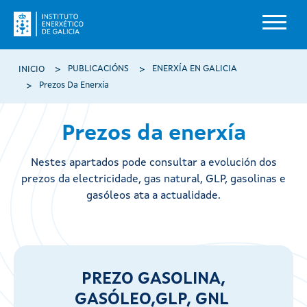
Ir o contido principal
Miga de pan
PUBLICACIÓNS
ENERXÍA EN GALICIA
INICIO
Prezos Da Enerxía
Prezos da enerxía
Nestes apartados pode consultar a evolución dos
prezos da electricidade, gas natural, GLP, gasolinas e
gasóleos ata a actualidade.
PREZO GASOLINA,
GASÓLEO,GLP, GNL