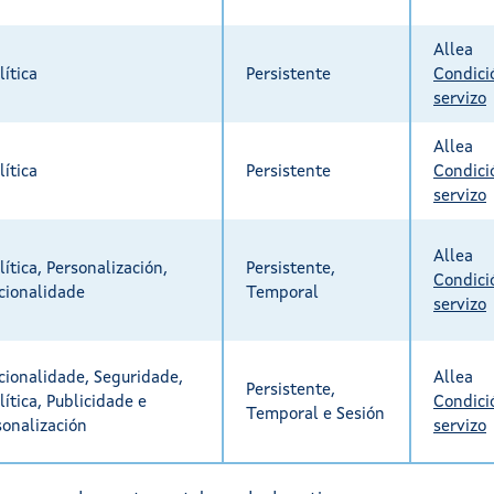
Allea
lítica
Persistente
Condici
servizo
Allea
lítica
Persistente
Condici
servizo
Allea
ítica, Personalización,
Persistente,
Condici
cionalidade
Temporal
servizo
cionalidade, Seguridade,
Allea
Persistente,
ítica, Publicidade e
Condici
Temporal e Sesión
sonalización
servizo