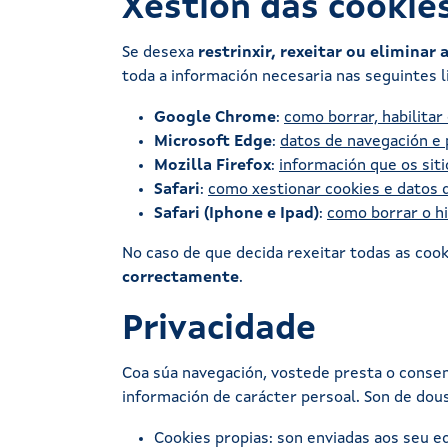
Xestión das cookie
Se desexa
restrinxir, rexeitar ou eliminar 
toda a información necesaria nas seguintes l
Google Chrome
:
como borrar, habilita
Microsoft Edge
:
datos de navegación e 
Mozilla Firefox
:
información que os sit
Safari
:
como xestionar cookies e datos d
Safari (Iphone e Ipad)
:
como borrar o hi
No caso de que decida rexeitar todas as coo
correctamente
.
Privacidade
Coa súa navegación, vostede presta o consent
información de carácter persoal. Son de dous
Cookies propias: son enviadas aos seu e