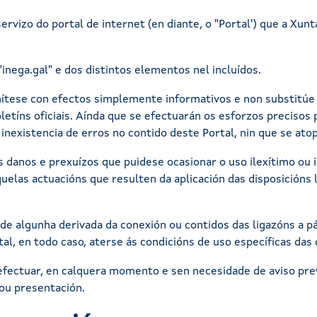
rvizo do portal de internet (en diante, o "Portal') que a Xunt
"inega.gal" e dos distintos elementos nel incluídos.
mítese con efectos simplemente informativos e non substitúe 
tíns oficiais. Aínda que se efectuarán os esforzos precisos 
a inexistencia de erros no contido deste Portal, nin que se at
os danos e prexuízos que puidese ocasionar o uso ilexítimo o
uelas actuacións que resulten da aplicación das disposicións
de algunha derivada da conexión ou contidos das ligazóns a p
al, en todo caso, aterse ás condicións de uso específicas das 
efectuar, en calquera momento e sen necesidade de aviso prev
 ou presentación.