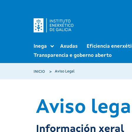
Ir o contido principal
Navegación principal
Inega
Axudas
Eficiencia enerxét
Transparencia e goberno aberto
Miga de pan
Aviso Legal
INICIO
Aviso lega
Información xeral