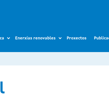
ica
Enerxías renovables
Proxectos
Publica
l