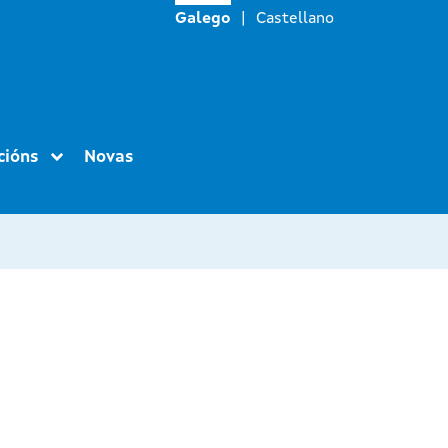
Galego
Castellano
cións
Novas