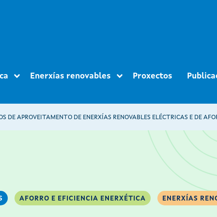
ica
Enerxías renovables
Proxectos
Publica
S
AFORRO E EFICIENCIA ENERXÉTICA
ENERXÍAS REN