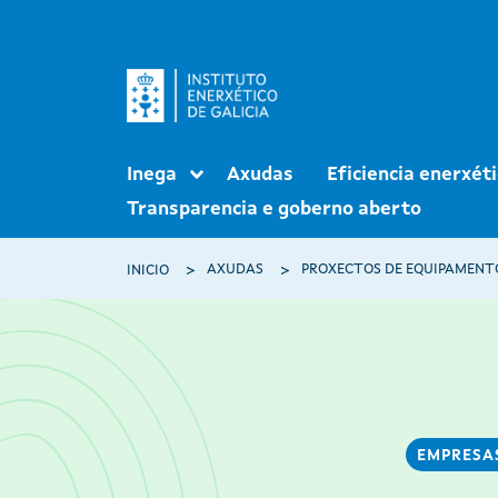
Ir o contido principal
Navegación principal
Inega
Axudas
Eficiencia enerxét
Transparencia e goberno aberto
Miga de pan
AXUDAS
INICIO
EMPRESA