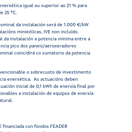
nerxética igual ou superior ao 21 % para
e 25 ºC.
nominal da instalación será de 1.000 €/kW
lacións minieólicas, IVE non incluído.
 da instalación a potencia mínima entre a
encia pico dos paneis/aeroxeradores
nominal coincidirá co sumatorio da potencia
ubvencionable o sobrecusto de investimento
ncia enerxética. As actuacións deben
uación inicial de 0,1 kWh de enerxía final por
onables a instalación de equipos de enerxía
atural.
€ financiada con fondos FEADER