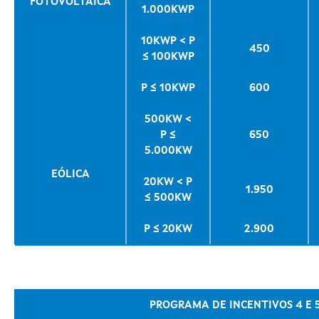
FOTOVOLTAICA
1.000KWP
10KWP < P
450
≤ 100KWP
P ≤ 10KWP
600
500KW <
P ≤
650
5.000KW
EÓLICA
20KW < P
1.950
≤ 500KW
P ≤ 20KW
2.900
PROGRAMA DE INCENTIVOS 4 E 