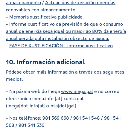
almacenamento
/
Actuacións de xeración enerxías
renovables con almacenamento
-
Memoria xustificativa publicidade
.
-
Informe xustificativo da previsión de que o consumo
anual de enerxía sexa igual ou maior ao 80% da enerxía
anual xerada pola instalación obxecto de axuda.
-
FASE DE XUSTIFICACIÓN - Informe xustificativo
10. Información adicional
Pódese obter máis información a través dos seguintes
medios:
- Na páxina web do Inega
www.inega.gal
e no correo
electrónico
inega.info
[at]
xunta.gal
(inega[dot]info[at]xunta[dot]gal)
- Nos teléfonos: 981 569 668 / 981 541 548 / 981 541
568 / 981 541 536