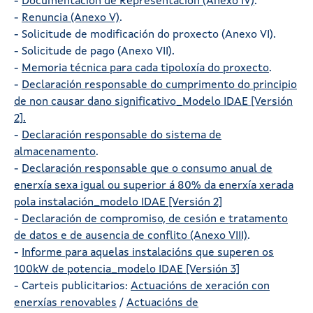
-
Documentación de Representación (Anexo IV)
.
-
Renuncia (Anexo V)
.
- Solicitude de modificación do proxecto (Anexo VI).
- Solicitude de pago (Anexo VII).
-
Memoria técnica para cada tipoloxía do proxecto
.
-
Declaración responsable do cumprimento do principio
de non causar dano significativo_Modelo IDAE [Versión
2].
-
Declaración responsable do sistema de
almacenamento
.
-
Declaración responsable que o consumo anual de
enerxía sexa igual ou superior á 80% da enerxía xerada
pola instalación_modelo IDAE [Versión 2]
-
Declaración de compromiso, de cesión e tratamento
de datos e de ausencia de conflito (Anexo VIII)
.
-
Informe para aquelas instalacións que superen os
100kW de potencia_modelo IDAE [Versión 3]
- Carteis publicitarios:
Actuacións de xeración con
enerxías renovables
/
Actuacións de