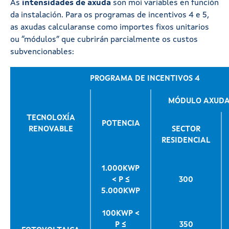
As
intensidades de axuda
son moi variables en función
da instalación. Para os programas de incentivos 4 e 5,
as axudas calcularanse como importes fixos unitarios
ou “módulos” que cubrirán parcialmente os custos
subvencionables:
PROGRAMA DE INCENTIVOS 4
MÓDULO AXUDA
TECNOLOXÍA
POTENCIA
RENOVABLE
SECTOR
RESIDENCIAL
1.000KWP
< P ≤
300
5.000KWP
100KWP <
P ≤
350