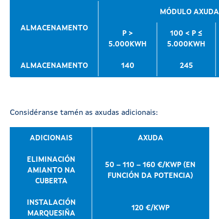
MÓDULO AXUDA 
ALMACENAMENTO
P >
100 < P ≤
5.000KWH
5.000KWH
ALMACENAMENTO
140
245
Considéranse tamén as axudas adicionais:
ADICIONAIS
AXUDA
ELIMINACIÓN
50 – 110 – 160 €/KWP (EN
AMIANTO NA
FUNCIÓN DA POTENCIA)
CUBERTA
INSTALACIÓN
120 €/KWP
MARQUESIÑA