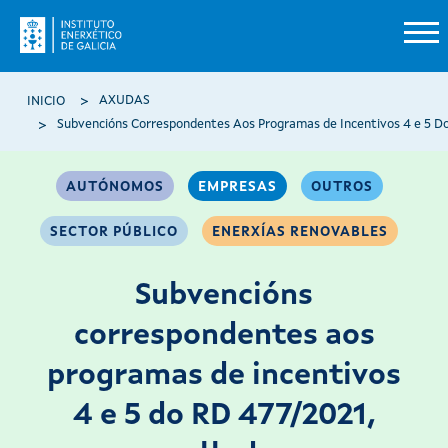
Ir o contido principal
Miga de pan
AXUDAS
INICIO
AUTÓNOMOS
EMPRESAS
OUTROS
SECTOR PÚBLICO
ENERXÍAS RENOVABLES
Subvencións
correspondentes aos
programas de incentivos
4 e 5 do RD 477/2021,