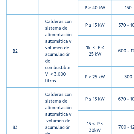
P > 40 kW
150
Calderas con
P ≤ 15 kW
570 - 1
sistema de
alimentación
automática y
15 < P ≤
volumen de
600 - 1
B2
25 kW
acumulación
de
combustible
V < 3.000
P > 25 kW
300
litros
Calderas con
P ≤ 15 kW
670 - 1
sistema de
alimentación
automática y
volumen de
15 < P ≤
700 - 1
B3
acumulación
30kW