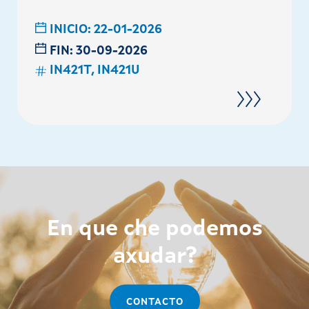
INICIO:
22-01-2026
FIN:
30-09-2026
IN421T, IN421U
En que che podemos
axudar?
CONTACTO