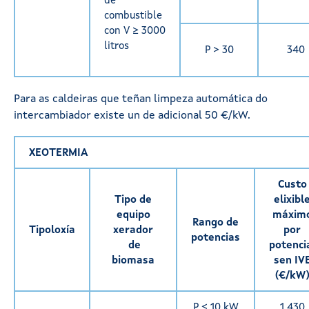
de
combustible
con V ≥ 3000
litros
P > 30
340
Para as caldeiras que teñan limpeza automática do
intercambiador existe un de adicional 50 €/kW.
XEOTERMIA
Custo
Tipo de
elixibl
equipo
máxim
Rango de
Tipoloxía
xerador
por
potencias
de
potenc
biomasa
sen IV
(€/kW
P ≤ 10 kW
1.430