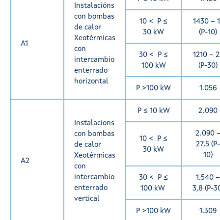
Instalacións
con bombas
10 < P ≤
1430 – 1
de calor
30 kW
(P-10)
Xeotérmicas
A1
con
30 < P ≤
1210 – 2
intercambio
100 kW
(P-30)
enterrado
horizontal
P >100 kW
1.056
P ≤ 10 kW
2.090
Instalacions
2.090 
con bombas
10 < P ≤
27,5 (P-
de calor
30 kW
10)
Xeotérmicas
A2
con
intercambio
30 < P ≤
1.540 –
enterrado
100 kW
3,8 (P-3
vertical
P >100 kW
1.309