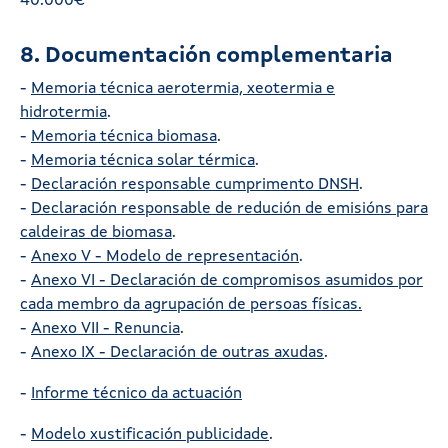
40.000€
8. Documentación complementaria
-
Memoria técnica aerotermia, xeotermia e
hidrotermia
.
-
Memoria técnica biomasa
.
-
Memoria técnica solar térmica
.
-
Declaración responsable cumprimento DNSH
.
-
Declaración responsable de redución de emisións para
caldeiras de biomasa
.
-
Anexo V - Modelo de representación
.
-
Anexo VI - Declaración de compromisos asumidos por
cada membro da agrupación de persoas físicas
.
-
Anexo VII - Renuncia
.
-
Anexo IX - Declaración de outras axudas
.
-
Informe técnico da actuación
-
Modelo xustificación publicidade
.