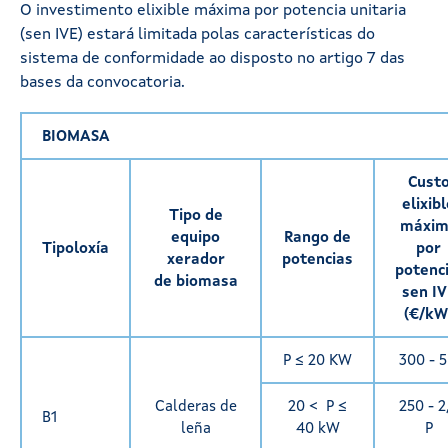
O investimento elixible máxima por potencia unitaria
(sen IVE) estará limitada polas características do
sistema de conformidade ao disposto no artigo 7 das
bases da convocatoria.
BIOMASA
Cust
elixib
Tipo de
máxim
equipo
Rango de
Tipoloxía
por
xerador
potencias
potenc
de biomasa
sen IV
(€/kW
P ≤ 20 KW
300 - 5
Calderas de
20 < P ≤
250 - 2
B1
leña
40 kW
P