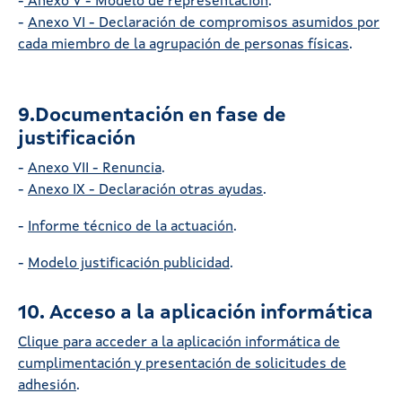
-
Anexo V - Modelo de representación
.
-
Anexo VI - Declaración de compromisos asumidos por
cada miembro de la agrupación de personas físicas
.
9.Documentación en fase de
justificación
-
Anexo VII - Renuncia
.
-
Anexo IX - Declaración otras ayudas
.
-
Informe técnico de la actuación
.
-
Modelo justificación publicidad
.
10. Acceso a la aplicación informática
Clique para acceder a la aplicación informática de
cumplimentación y presentación de solicitudes de
adhesión
.