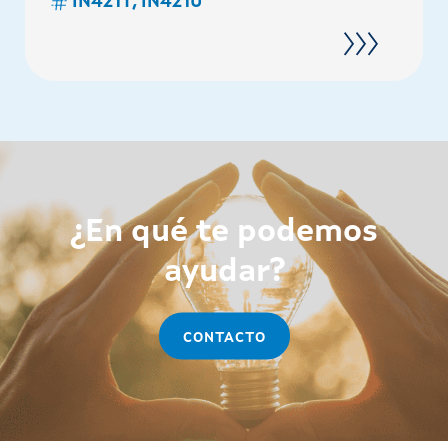
IN421T, IN421U
¿En qué te podemos
ayudar?
CONTACTO