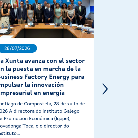
28/07/2026
22/07/202
La Xunta avanza con el sector
Lorenzana
en la puesta en marcha de la
empresas 
Business Factory Energy para
a la ampli
impulsar la innovación
RDG
empresarial en energía
Santiago de C
2026 A conse
antiago de Compostela, 28 de xullo de
Industria, Ma
026 A directora do Instituto Galego
animou hoxe a
e Promoción Económica (Igape),
ovadonga Toca, e o director do
nstituto...