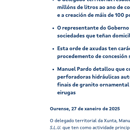
millóns de litros ao ano de 
e a creación de máis de 100 p
O representante do Goberno 
sociedades que teñan domicili
Esta orde de axudas ten carác
procedemento de concesión s
Manuel Pardo detallou que c
perforadoras hidráulicas aut
finais de granito ornamental
eirugas
Ourense, 27 de xaneiro de 2025
O delegado territorial da Xunta, Man
S.L.U.
que ten como actividade princip