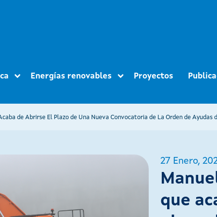
ica
Energías renovables
Proyectos
Publica
27 Enero, 20
Manuel
que ac