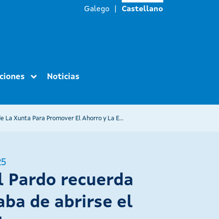
Galego
Castellano
ciones
Noticias
Manuel Pardo Recuerda Que Acaba de Abrirse El Plazo de Una Nueva Convocatoria de La Orden de Ayudas de La Xunta Para Promover El Ahorro y La Eficiencia Energética En Las Empresas Gallegas Dotada Con 7,5 M€
25
 Pardo recuerda
aba de abrirse el