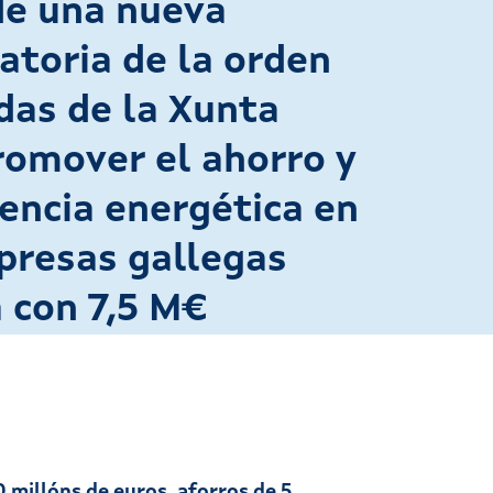
de una nueva
atoria de la orden
das de la Xunta
romover el ahorro y
iencia energética en
presas gallegas
 con 7,5 M€
 millóns de euros, aforros de 5