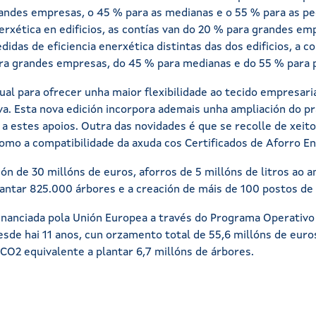
grandes empresas, o 45 % para as medianas e o 55 % para as p
erxética en edificios, as contías van do 20 % para grandes e
idas de eficiencia enerxética distintas das dos edificios, a c
ara grandes empresas, do 45 % para medianas e do 55 % para
nual para ofrecer unha maior flexibilidade ao tecido empresar
a. Esta nova edición incorpora ademais unha ampliación do pr
o a estes apoios. Outra das novidades é que se recolle de xeito
como a compatibilidade da axuda cos Certificados de Aforro E
ón de 30 millóns de euros, aforros de 5 millóns de litros ao 
antar 825.000 árbores e a creación de máis de 100 postos de 
financiada pola Unión Europea a través do Programa Operativo 
sde hai 11 anos, cun orzamento total de 55,6 millóns de euro
CO2 equivalente a plantar 6,7 millóns de árbores.