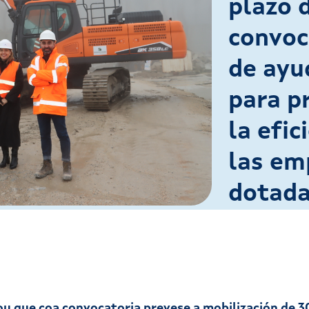
plazo 
convoc
de ayu
para p
la efic
las em
dotada
ou que coa convocatoria prevese a mobilización de 30