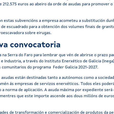
e 212.575 euros ao abeiro da orde de axudas para promover o a
con estas subvencións a empresa acometeu a substitución dunh
a de escuadrado para a obtención dos volumes finais de grani
troescavadora sobre eirugas.
va convocatoria
a na Serra do Faro para lembrar que vén de abrirse o prazo p
 Industria, a través do Instituto Enerxético de Galicia (Inega
os comunitarios do programa Feder Galicia 2021-2027.
as axudas están destinadas tanto a autónomos como a sociedad
 Tamén ás empresas de servizos enerxéticos. Todos eles poder
o a norma de aplicación. A axuda máxima por expediente será 
, mentres que este importe ascende aos dous millóns de eur
ades de transformación e comercialización de produtos da pes