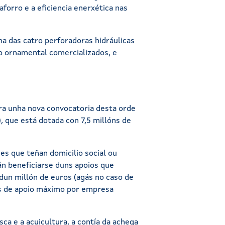
forro e a eficiencia enerxética nas
a das catro perforadoras hidráulicas
to ornamental comercializados, e
ara unha nova convocatoria desta orde
), que está dotada con 7,5 millóns de
es que teñan domicilio social ou
án beneficiarse duns apoios que
dun millón de euros (agás no caso de
os de apoio máximo por empresa
ca e a acuicultura, a contía da achega