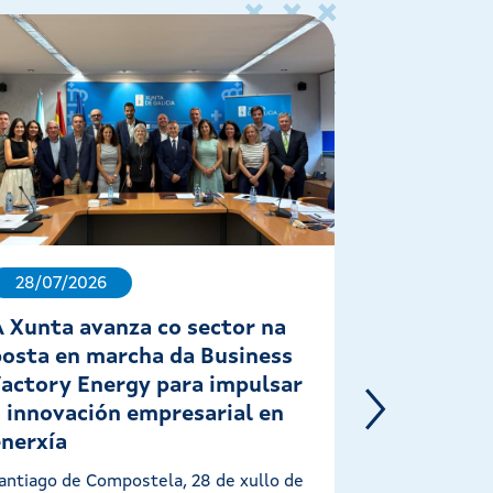
28/07/2026
22/07/202
A Xunta avanza co sector na
Lorenzana
posta en marcha da Business
galegas a
Factory Energy para impulsar
ampliació
a innovación empresarial en
Santiago de C
enerxía
2026 A conse
Industria, Ma
antiago de Compostela, 28 de xullo de