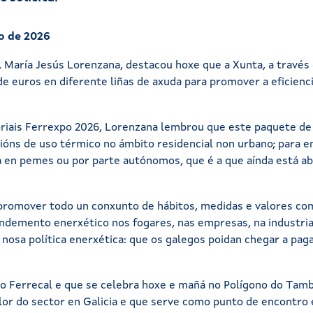
o de 2026
, María Jesús Lorenzana, destacou hoxe que a Xunta, a través 
s de euros en diferente liñas de axuda para promover a eficien
toriais Ferrexpo 2026, Lorenzana lembrou que este paquete de
acións de uso térmico no ámbito residencial non urbano; para e
ca en pemes ou por parte autónomos, que é a que aínda está a
romover todo un conxunto de hábitos, medidas e valores com
ndemento enerxético nos fogares, nas empresas, na industria
da nosa política enerxética: que os galegos poidan chegar a 
o Ferrecal e que se celebra hoxe e mañá no Polígono do Tamb
alor do sector en Galicia e que serve como punto de encontro