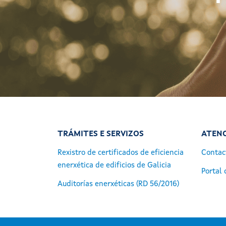
TRÁMITES E SERVIZOS
ATENC
Rexistro de certificados de eficiencia
Contac
enerxética de edificios de Galicia
Portal 
Auditorías enerxéticas (RD 56/2016)