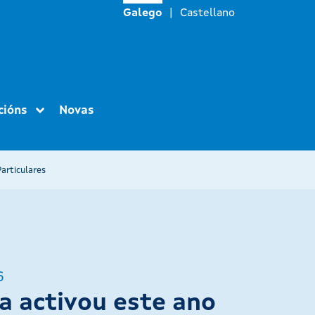
Galego
Castellano
cións
Novas
articulares
6
a activou este ano