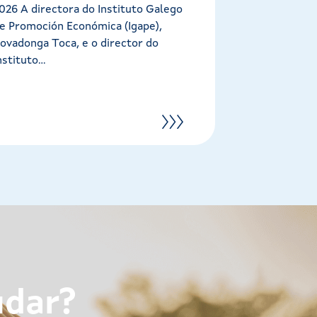
animou hoxe a
026 A directora do Instituto Galego
e Promoción Económica (Igape),
ovadonga Toca, e o director do
nstituto...
udar?