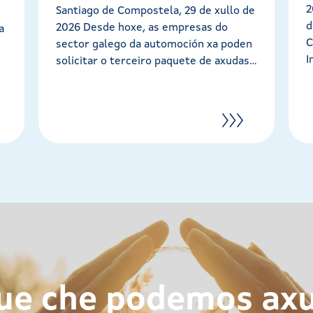
2
Santiago de Compostela, 29 de xullo de
d
2026 Desde hoxe, as empresas do
a
C
sector galego da automoción xa poden
I
solicitar o terceiro paquete de axudas...
ue che podemos ax