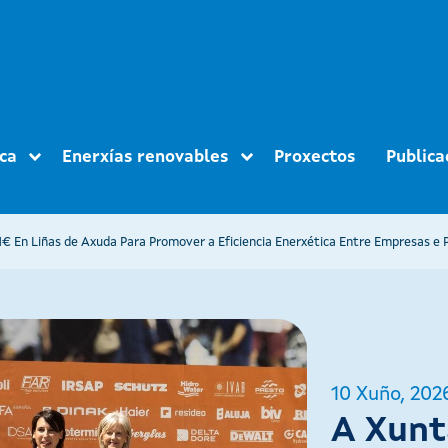
ica
Enerxías renovables
Proxectos
Publica
€ En Liñas de Axuda Para Promover a Eficiencia Enerxética Entre Empresas e P
10 Xuño, 202
A Xunt