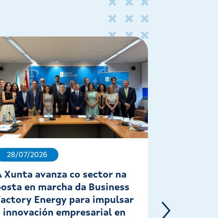
28/07/2026
22/07/202
A Xunta avanza co sector na
Lorenzana
posta en marcha da Business
galegas a
Factory Energy para impulsar
ampliació
a innovación empresarial en
Santiago de C