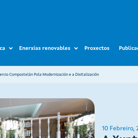
ica
Enerxías renovables
Proxectos
Publica
rcio Compostelán Pola Modernización e a Dixitalización
10 Febreiro, 