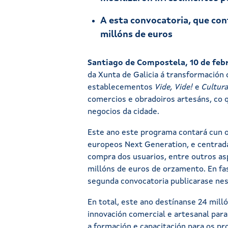
A esta convocatoria, que con
millóns de euros
Santiago de Compostela, 10 de febr
da Xunta de Galicia á transformación 
establecementos
Vide, Vide!
e
Cultur
comercios e obradoiros artesáns, co 
negocios da cidade.
Este ano este programa contará cun o
europeos Next Generation, e centrada 
compra dos usuarios, entre outros as
millóns de euros de orzamento. En fas
segunda convocatoria publicarase nest
En total, este ano destínanse 24 mill
innovación comercial e artesanal par
a formación e capacitación para os pr