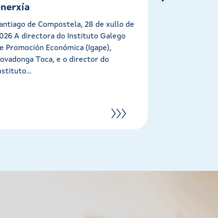
enerxía
2026 A conse
Industria, Ma
antiago de Compostela, 28 de xullo de
animou hoxe a
026 A directora do Instituto Galego
e Promoción Económica (Igape),
ovadonga Toca, e o director do
nstituto...