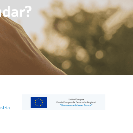
udar?
stria