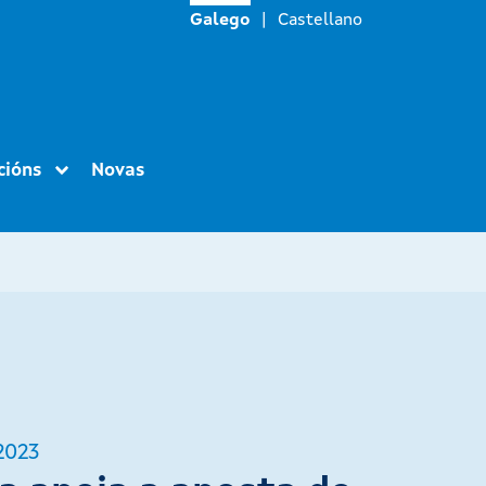
Galego
Castellano
cións
Novas
2023