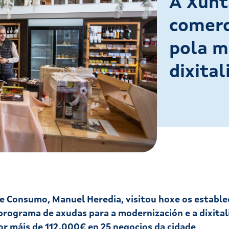
A Xunt
comerc
pola m
dixital
 e Consumo, Manuel Heredia, visitou hoxe os estable
programa de axudas para a modernización e a dixital
r máis de 112.000€ en 25 negocios da cidade