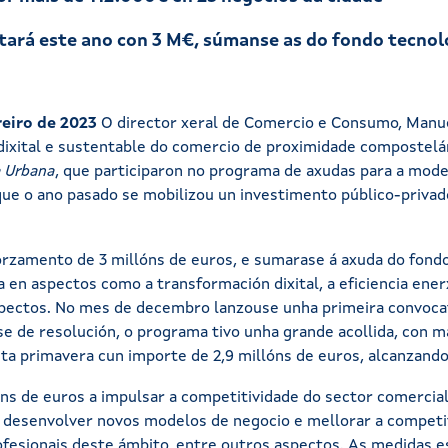
tará este ano con 3 M€, súmanse as do fondo tecnoló
eiro de 2023
O director xeral de Comercio e Consumo, Manue
dixital e sustentable do comercio de proximidade compostelán
a Urbana
, que participaron no programa de axudas para a moder
que o ano pasado se mobilizou un investimento público-privad
rzamento de 3 millóns de euros, e sumarase á axuda do fondo
en aspectos como a transformación dixital, a eficiencia ener
pectos. No mes de decembro lanzouse unha primeira convocato
e de resolución, o programa tivo unha grande acollida, con má
a primavera cun importe de 2,9 millóns de euros, alcanzando 
óns de euros a impulsar a competitividade do sector comercial
a desenvolver novos modelos de negocio e mellorar a competit
ofesionais deste ámbito, entre outros aspectos. As medidas es