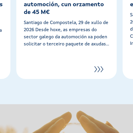
s
automoción, cun orzamento
de 45 M€
S
2
Santiago de Compostela, 29 de xullo de
d
2026 Desde hoxe, as empresas do
a
C
sector galego da automoción xa poden
I
solicitar o terceiro paquete de axudas...