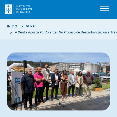
Ir o contido principal
Miga de pan
NOVAS
INICIO
A Xunta Aposta Por Avanzar No Proceso de Descarbonización a Trav