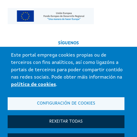
SÍGUENOS
Este portal emprega cookies propias ou de
terceiros con fins analíticos, así como ligazóns a
portais de terceiros para poder compartir contido
nas redes sociais. Pode obter máis información na
política de cookies
.
Información mantida e publicada na internet pola Xunta de Galicia.
CONFIGURACIÓN DE COOKIES
Atención á cidadanía
Accesibilidade
REXEITAR TODAS
Aviso Legal
Mapa do portal